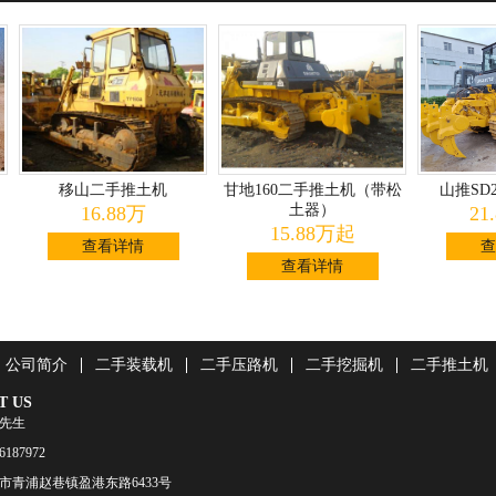
移山二手推土机
甘地160二手推土机（带松
山推SD2
土器）
16.88万
21.
15.88万起
查看详情
查看
查看详情
公司简介
二手装载机
二手压路机
二手挖掘机
二手推土机
T US
王先生
187972
市青浦赵巷镇盈港东路6433号