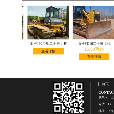
L二手推土机
山推160湿地二手推土机
山推SD16二手推土机
88万
15.88万起
查看详情
详情
查看详情
首页
CONTAC
联系人：
电话：13916
地址：上海