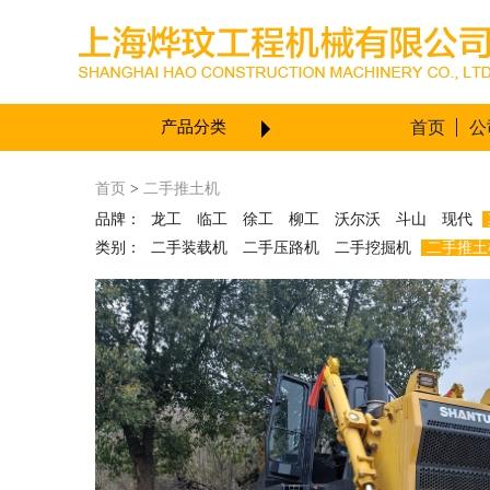
产品分类
首页
公
二手装载机
首页
>
二手推土机
二手临工50侧翻装载机
二手临工
品牌：
龙工
临工
徐工
柳工
沃尔沃
斗山
现代
936装载机
二手柳工856H装载机
二手龙工855D装载机
柳工820小
类别：
二手装载机
二手压路机
二手挖掘机
二手推土
型装载机
柳工856二手装载机
龙
工855N二手装载机
5吨二手夹木
机
二手压路机
二手徐工22吨压路机
脚轮二手压
路机
徐工22吨振动二手压路机
徐工20吨振动二手压路机
临工22
吨二手压路机
徐工22吨二手压路
机
4吨二手压路机
脚轮二手压路
机